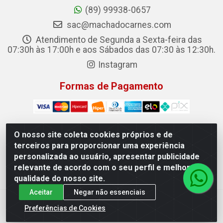
(89) 99938-0657
sac@machadocarnes.com
Atendimento de Segunda a Sexta-feira das
07:30h às 17:00h e aos Sábados das 07:30 às 12:30h.
Instagram
Formas de Pagamento
O nosso site coleta cookies próprios e de
terceiros para proporcionar uma experiência
Machado Carnes Distribuidora de Alimentos LTDA -
personalizada ao usuário, apresentar publicidade
Logradouro: Avenida Candido Aleixo, 148 - Centro - Oeiras/PI
relevante de acordo com o seu perfil e melhorar a
- CEP 64.500-000 - 31.391.008/0001-50
qualidade do nosso site.
Aceitar
Negar não essenciais
Preferências de Cookies