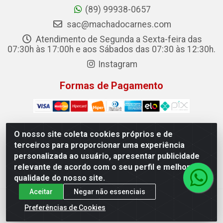
(89) 99938-0657
sac@machadocarnes.com
Atendimento de Segunda a Sexta-feira das
07:30h às 17:00h e aos Sábados das 07:30 às 12:30h.
Instagram
Formas de Pagamento
O nosso site coleta cookies próprios e de
terceiros para proporcionar uma experiência
Machado Carnes Distribuidora de Alimentos LTDA -
personalizada ao usuário, apresentar publicidade
Logradouro: Avenida Candido Aleixo, 148 - Centro - Oeiras/PI
relevante de acordo com o seu perfil e melhorar a
- CEP 64.500-000 - 31.391.008/0001-50
qualidade do nosso site.
Aceitar
Negar não essenciais
Preferências de Cookies