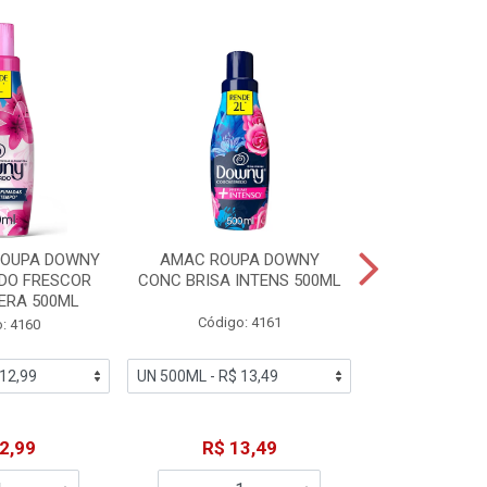
% PROMOÇÃO
ROUPA DOWNY
AMAC ROUPA DOWNY
DETERGENTE 
DO FRESCOR
CONC BRISA INTENS 500ML
MACIEZ CA
ERA 500ML
Código: 4161
Código
: 4160
De: R$
2,99
R$ 13,49
Por: R