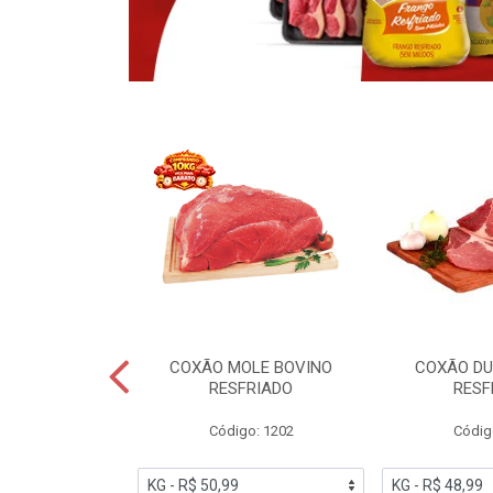
OBRECOXA DE
COXÃO MOLE BOVINO
COXÃO DU
INDIVIDUAL
RESFRIADO
RESF
IATO
Código: 1202
Códig
PESO VARIÁVEL
go: 91