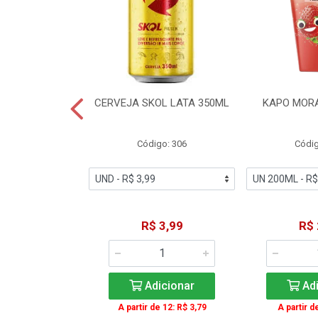
TE COCA-COLA
CERVEJA SKOL LATA 350ML
KAPO MOR
T 2L
igo: 2
Código: 306
Códig
11,49
R$ 3,99
R$ 
icionar
Adicionar
Adi
A partir de 12: R$ 3,79
A partir d