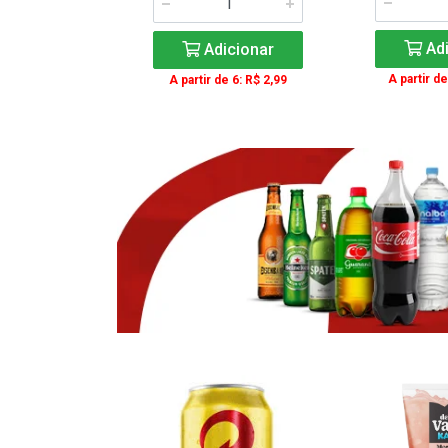
icionar
Adi
Adicionar
e 3: R$ 16,99
A partir de
A partir de 6: R$ 2,99