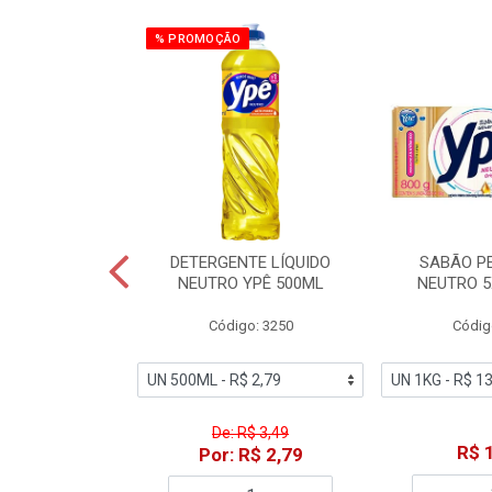
% PROMOÇÃO
ZADOR GLADE
DETERGENTE LÍQUIDO
SABÃO P
OQUE MACIEZ
NEUTRO YPÊ 500ML
NEUTRO 5
360ML
Código: 3250
Códig
o: 7192
De: R$ 3,49
18,49
R$ 
Por: R$ 2,79