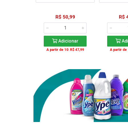
15,59
R$ 50,99
R$ 
: R$ 11,99
Adicionar
Adi
icionar
A partir de 10: R$ 47,99
A partir de