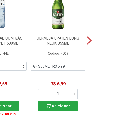
AL COM GÁS
CERVEJA SPATEN LONG
ÁGUA MINERA
PET 500ML
NECK 355ML
SEM GÁS
o: 442
Código: 4069
Código
2,59
R$ 6,99
R$ 1
cionar
Adicionar
Adic
 12: R$ 2,39
A partir de 