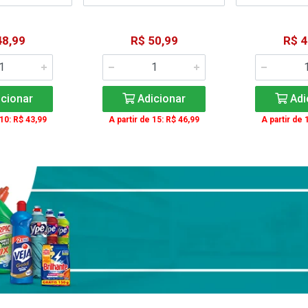
48,99
R$ 50,99
R$ 4
cionar
Adicionar
Adi
 10: R$ 43,99
A partir de 15: R$ 46,99
A partir de 