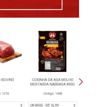
 BOVINO
COXINHA DA ASA MOLHO
COXINHAS 
MOSTARDA NABRASA 800G
DRUMETTE DE
SAD
: 1210
Código: 1458
Código