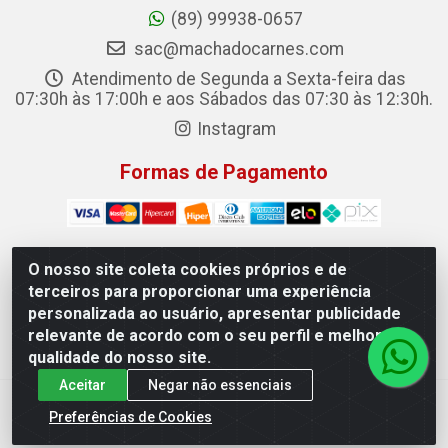
(89) 99938-0657
sac@machadocarnes.com
Atendimento de Segunda a Sexta-feira das
07:30h às 17:00h e aos Sábados das 07:30 às 12:30h.
Instagram
Formas de Pagamento
O nosso site coleta cookies próprios e de
terceiros para proporcionar uma experiência
Machado Carnes Distribuidora de Alimentos LTDA -
personalizada ao usuário, apresentar publicidade
Logradouro: Avenida Candido Aleixo, 148 - Centro - Oeiras/PI
relevante de acordo com o seu perfil e melhorar a
- CEP 64.500-000 - 31.391.008/0001-50
qualidade do nosso site.
Aceitar
Negar não essenciais
Preferências de Cookies