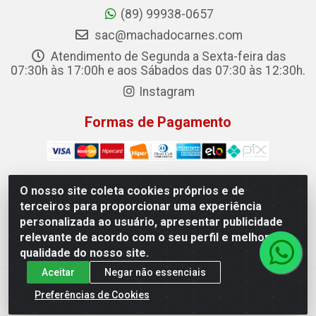
(89) 99938-0657
sac@machadocarnes.com
Atendimento de Segunda a Sexta-feira das
07:30h às 17:00h e aos Sábados das 07:30 às 12:30h.
Instagram
Formas de Pagamento
O nosso site coleta cookies próprios e de
terceiros para proporcionar uma experiência
Machado Carnes Distribuidora de Alimentos LTDA -
personalizada ao usuário, apresentar publicidade
Logradouro: Avenida Candido Aleixo, 148 - Centro - Oeiras/PI
relevante de acordo com o seu perfil e melhorar a
- CEP 64.500-000 - 31.391.008/0001-50
qualidade do nosso site.
Aceitar
Negar não essenciais
Preferências de Cookies