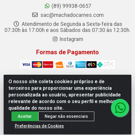
(89) 99938-0657
sac@machadocarnes.com
Atendimento de Segunda a Sexta-feira das
07:30h às 17:00h e aos Sábados das 07:30 às 12:30h.
Instagram
Formas de Pagamento
O nosso site coleta cookies próprios e de
terceiros para proporcionar uma experiência
Machado Carnes Distribuidora de Alimentos LTDA -
personalizada ao usuário, apresentar publicidade
Logradouro: Avenida Candido Aleixo, 148 - Centro - Oeiras/PI
relevante de acordo com o seu perfil e melhorar a
- CEP 64.500-000 - 31.391.008/0001-50
qualidade do nosso site.
Aceitar
Negar não essenciais
Preferências de Cookies