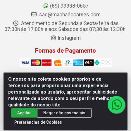
(89) 99938-0657
sac@machadocarnes.com
Atendimento de Segunda a Sexta-feira das
07:30h às 17:00h e aos Sábados das 07:30 às 12:30h.
Instagram
Formas de Pagamento
O nosso site coleta cookies próprios e de
terceiros para proporcionar uma experiência
Machado Carnes Distribuidora de Alimentos LTDA -
personalizada ao usuário, apresentar publicidade
Logradouro: Avenida Candido Aleixo, 148 - Centro - Oeiras/PI
relevante de acordo com o seu perfil e melhorar a
- CEP 64.500-000 - 31.391.008/0001-50
qualidade do nosso site.
Aceitar
Negar não essenciais
Preferências de Cookies