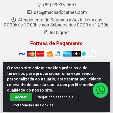
(89) 99938-0657
sac@machadocarnes.com
Atendimento de Segunda a Sexta-feira das
07:30h às 17:00h e aos Sábados das 07:30 às 12:30h.
Instagram
Formas de Pagamento
O nosso site coleta cookies próprios e de
terceiros para proporcionar uma experiência
Machado Carnes Distribuidora de Alimentos LTDA -
personalizada ao usuário, apresentar publicidade
Logradouro: Avenida Candido Aleixo, 148 - Centro - Oeiras/PI
relevante de acordo com o seu perfil e melhorar a
- CEP 64.500-000 - 31.391.008/0001-50
qualidade do nosso site.
Aceitar
Negar não essenciais
Preferências de Cookies