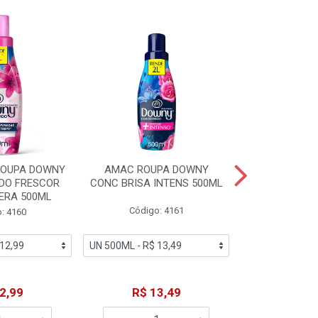
% PROMOÇÃO
ROUPA DOWNY
AMAC ROUPA DOWNY
DETERGENTE 
DO FRESCOR
CONC BRISA INTENS 500ML
MACIEZ CA
ERA 500ML
Código: 4161
Código
: 4160
De: R$
2,99
R$ 13,49
Por: R