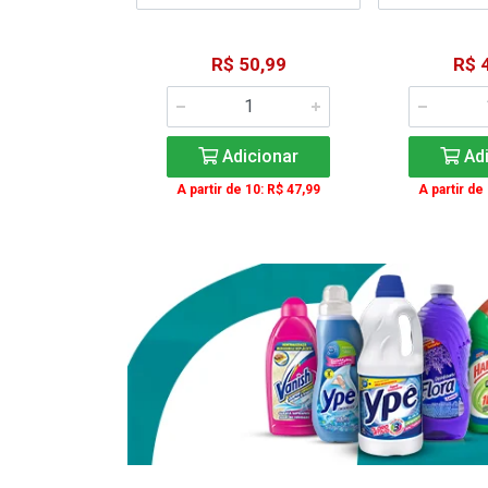
15,59
R$ 50,99
R$ 
: R$ 11,99
Adicionar
Adi
icionar
A partir de 10: R$ 47,99
A partir de