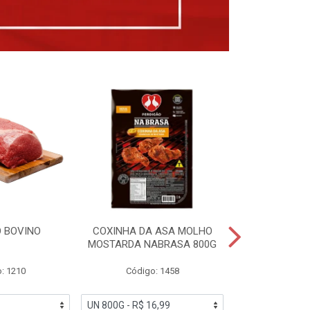
 BOVINO
COXINHA DA ASA MOLHO
COXINHAS 
MOSTARDA NABRASA 800G
DRUMETTE DE
SAD
: 1210
Código: 1458
Código