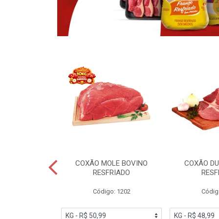
OBRECOXA DE
COXÃO MOLE BOVINO
COXÃO DU
INDIVIDUAL
RESFRIADO
RESF
IATO
Código: 1202
Códig
PESO VARIÁVEL
go: 91