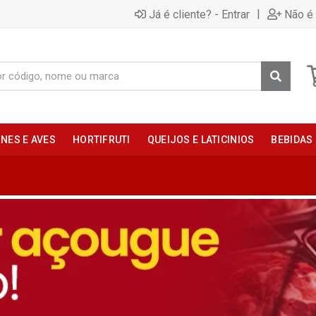
|
Já é cliente? - Entrar
Não é 
NES E AVES
HORTIFRUTI
QUEIJOS E LATICINIOS
BEBIDAS