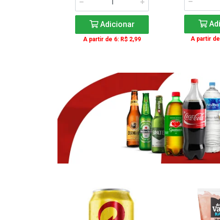
icionar
Adi
Adicionar
e 3: R$ 16,99
A partir de
A partir de 6: R$ 2,99