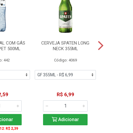
AL COM GÁS
CERVEJA SPATEN LONG
ÁGUA MINERA
PET 500ML
NECK 355ML
SEM GÁS
o: 442
Código: 4069
Código
2,59
R$ 6,99
R$ 1
cionar
Adicionar
Adic
 12: R$ 2,39
A partir de 