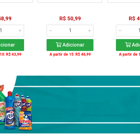
48,99
R$ 50,99
R$ 4
cionar
Adicionar
Adi
 10: R$ 43,99
A partir de 15: R$ 46,99
A partir de 