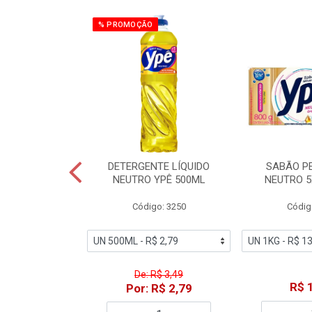
% PROMOÇÃO
ZADOR GLADE
DETERGENTE LÍQUIDO
SABÃO P
OQUE MACIEZ
NEUTRO YPÊ 500ML
NEUTRO 5
360ML
Código: 3250
Códig
o: 7192
De: R$ 3,49
18,49
R$ 
Por: R$ 2,79