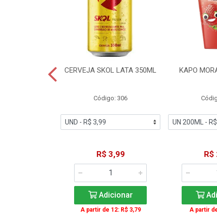
TE COCA-COLA
CERVEJA SKOL LATA 350ML
KAPO MOR
T 2L
igo: 2
Código: 306
Códig
11,49
R$ 3,99
R$ 
icionar
Adicionar
Adi
A partir de 12: R$ 3,79
A partir d