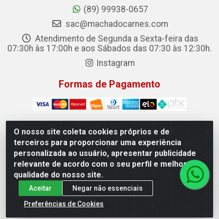
(89) 99938-0657
sac@machadocarnes.com
Atendimento de Segunda a Sexta-feira das
07:30h às 17:00h e aos Sábados das 07:30 às 12:30h.
Instagram
Formas de Pagamento
O nosso site coleta cookies próprios e de
terceiros para proporcionar uma experiência
Machado Carnes Distribuidora de Alimentos LTDA -
personalizada ao usuário, apresentar publicidade
Logradouro: Avenida Candido Aleixo, 148 - Centro - Oeiras/PI
relevante de acordo com o seu perfil e melhorar a
- CEP 64.500-000 - 31.391.008/0001-50
qualidade do nosso site.
Aceitar
Negar não essenciais
Preferências de Cookies