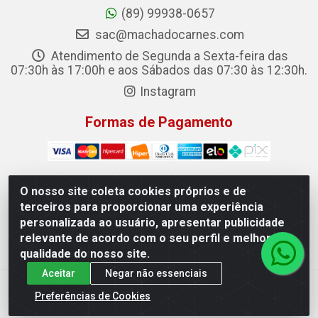
(89) 99938-0657
sac@machadocarnes.com
Atendimento de Segunda a Sexta-feira das
07:30h às 17:00h e aos Sábados das 07:30 às 12:30h.
Instagram
Formas de Pagamento
O nosso site coleta cookies próprios e de
terceiros para proporcionar uma experiência
Machado Carnes Distribuidora de Alimentos LTDA -
personalizada ao usuário, apresentar publicidade
Logradouro: Avenida Candido Aleixo, 148 - Centro - Oeiras/PI
relevante de acordo com o seu perfil e melhorar a
- CEP 64.500-000 - 31.391.008/0001-50
qualidade do nosso site.
Aceitar
Negar não essenciais
Preferências de Cookies