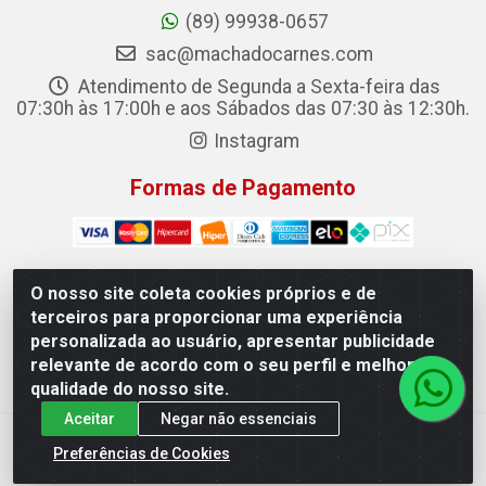
(89) 99938-0657
sac@machadocarnes.com
Atendimento de Segunda a Sexta-feira das
07:30h às 17:00h e aos Sábados das 07:30 às 12:30h.
Instagram
Formas de Pagamento
O nosso site coleta cookies próprios e de
terceiros para proporcionar uma experiência
Machado Carnes Distribuidora de Alimentos LTDA -
personalizada ao usuário, apresentar publicidade
Logradouro: Avenida Candido Aleixo, 148 - Centro - Oeiras/PI
relevante de acordo com o seu perfil e melhorar a
- CEP 64.500-000 - 31.391.008/0001-50
qualidade do nosso site.
Aceitar
Negar não essenciais
Preferências de Cookies