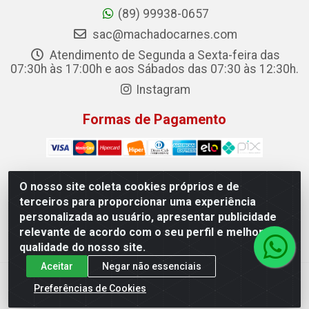
(89) 99938-0657
sac@machadocarnes.com
Atendimento de Segunda a Sexta-feira das
07:30h às 17:00h e aos Sábados das 07:30 às 12:30h.
Instagram
Formas de Pagamento
O nosso site coleta cookies próprios e de
terceiros para proporcionar uma experiência
Machado Carnes Distribuidora de Alimentos LTDA -
personalizada ao usuário, apresentar publicidade
Logradouro: Avenida Candido Aleixo, 148 - Centro - Oeiras/PI
relevante de acordo com o seu perfil e melhorar a
- CEP 64.500-000 - 31.391.008/0001-50
qualidade do nosso site.
Aceitar
Negar não essenciais
Preferências de Cookies