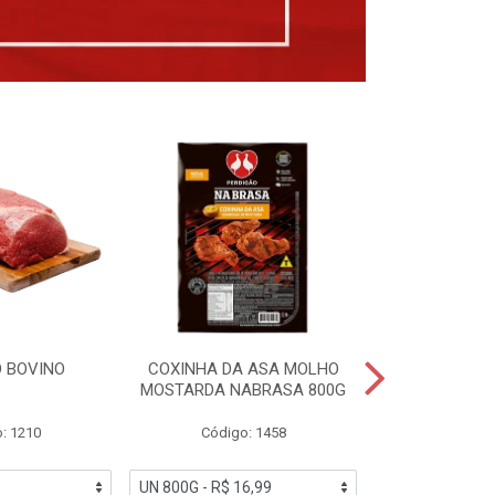
 BOVINO
COXINHA DA ASA MOLHO
COXINHAS 
MOSTARDA NABRASA 800G
DRUMETTE DE
SAD
: 1210
Código: 1458
Código