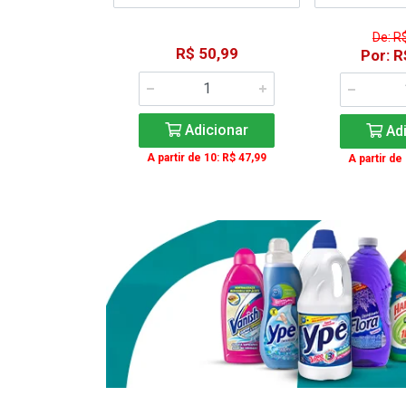
De: R
15,59
R$ 50,99
Por: R
: R$ 11,99
Adicionar
Adi
icionar
A partir de 10: R$ 47,99
A partir de