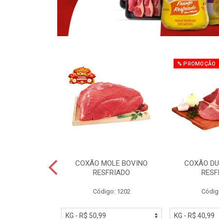
% PROMOÇÃO
OBRECOXA DE
COXÃO MOLE BOVINO
COXÃO DU
INDIVIDUAL
RESFRIADO
RESF
IATO
Código: 1202
Códig
PESO VARIÁVEL
go: 91