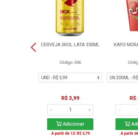
TE COCA-COLA
CERVEJA SKOL LATA 350ML
KAPO MOR
T 2L
igo: 2
Código: 306
Códig
11,49
R$ 3,99
R$ 
icionar
Adicionar
Adi
A partir de 12: R$ 3,79
A partir d