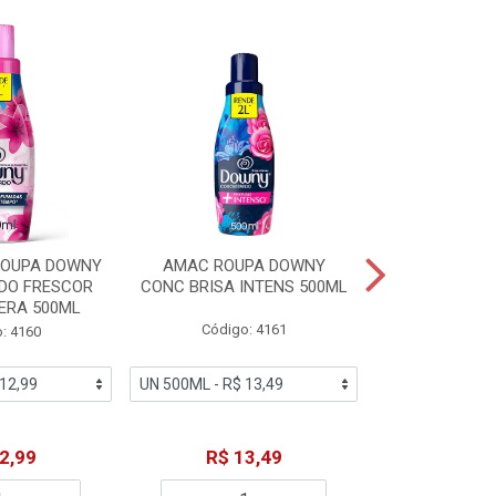
ROUPA DOWNY
AMAC ROUPA DOWNY
DETERGENTE 
DO FRESCOR
CONC BRISA INTENS 500ML
MACIEZ CA
ERA 500ML
Código: 4161
Código
: 4160
2,99
R$ 13,49
R$ 6