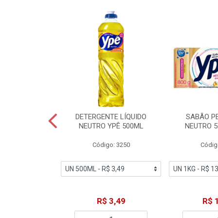
ZADOR GLADE
DETERGENTE LÍQUIDO
SABÃO P
OQUE MACIEZ
NEUTRO YPÊ 500ML
NEUTRO 5
360ML
Código: 3250
Códig
o: 7192
18,49
R$ 3,49
R$ 