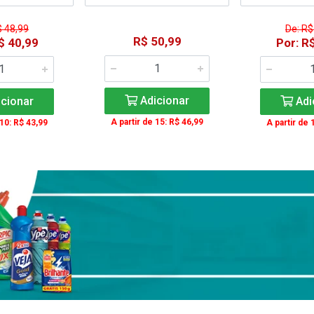
$ 48,99
De: R$
R$ 50,99
$ 40,99
Por: R
Adicionar
cionar
Adi
A partir de 15: R$ 46,99
 10: R$ 43,99
A partir de 