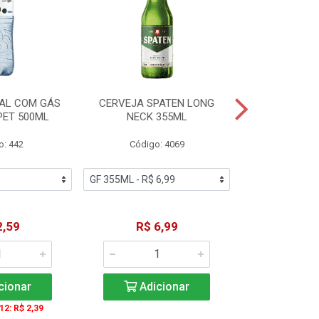
AL COM GÁS
CERVEJA SPATEN LONG
ÁGUA MINERA
PET 500ML
NECK 355ML
SEM GÁS
o: 442
Código: 4069
Código
2,59
R$ 6,99
R$ 1
cionar
Adicionar
Adic
 12: R$ 2,39
A partir de 