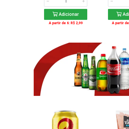
icionar
Adicionar
Adi
e 3: R$ 16,99
A partir de 6: R$ 2,99
A partir de