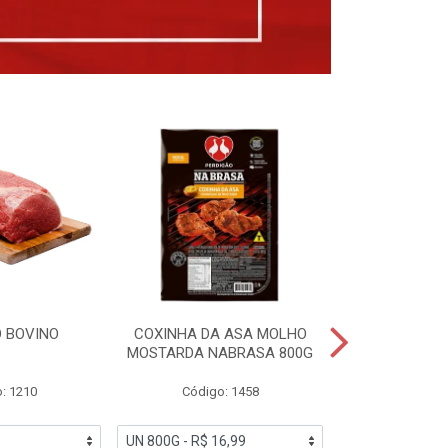
 BOVINO
COXINHA DA ASA MOLHO
COXINHAS 
MOSTARDA NABRASA 800G
DRUMETTE DE
SAD
: 1210
Código: 1458
Código