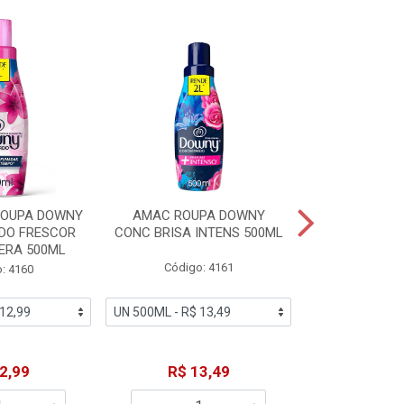
ROUPA DOWNY
AMAC ROUPA DOWNY
DETERGENTE 
DO FRESCOR
CONC BRISA INTENS 500ML
MACIEZ CA
ERA 500ML
Código: 4161
Código
: 4160
2,99
R$ 13,49
R$ 6