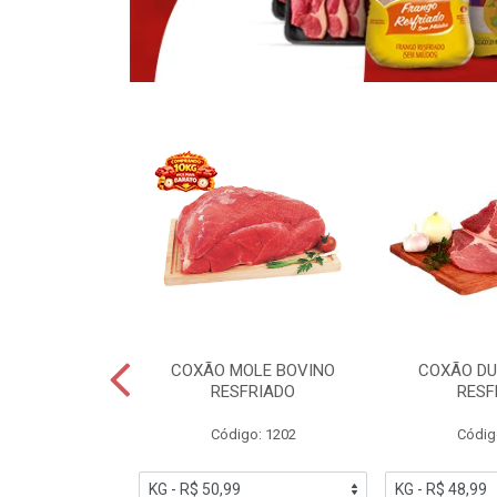
OBRECOXA DE
COXÃO MOLE BOVINO
COXÃO DU
INDIVIDUAL
RESFRIADO
RESF
IATO
Código: 1202
Códig
PESO VARIÁVEL
go: 91