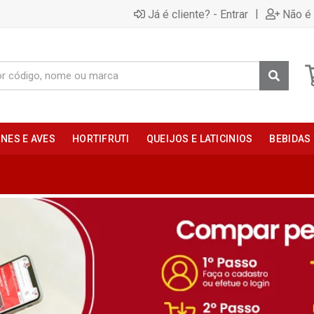
|
Já é cliente? - Entrar
Não é 
NES E AVES
HORTIFRUTI
QUEIJOS E LATICINIOS
BEBIDAS