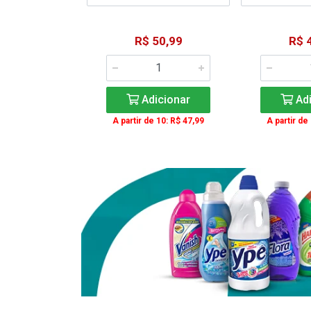
15,59
R$ 50,99
R$ 
: R$ 11,99
Adicionar
Adi
icionar
A partir de 10: R$ 47,99
A partir de