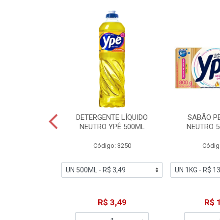
ZADOR GLADE
DETERGENTE LÍQUIDO
SABÃO P
OQUE MACIEZ
NEUTRO YPÊ 500ML
NEUTRO 5
360ML
Código: 3250
Códig
o: 7192
18,49
R$ 3,49
R$ 