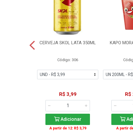
TE COCA-COLA
CERVEJA SKOL LATA 350ML
KAPO MOR
T 2L
igo: 2
Código: 306
Códig
11,49
R$ 3,99
R$ 
icionar
Adicionar
Adi
A partir de 12: R$ 3,79
A partir d