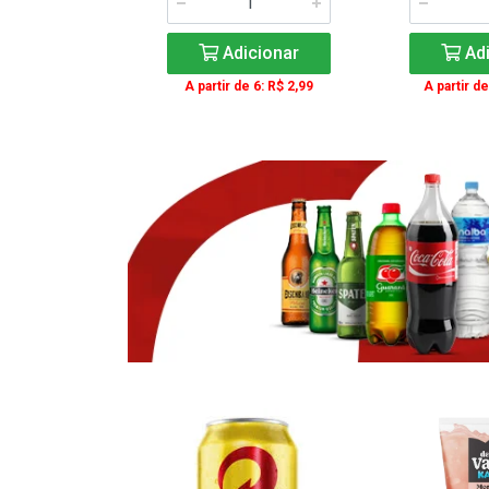
icionar
Adicionar
Adi
e 3: R$ 16,99
A partir de 6: R$ 2,99
A partir de