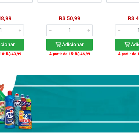
48,99
R$ 50,99
R$ 4
cionar
Adicionar
Adi
 10: R$ 43,99
A partir de 15: R$ 46,99
A partir de 