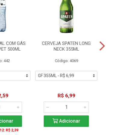
AL COM GÁS
CERVEJA SPATEN LONG
ÁGUA MINERA
PET 500ML
NECK 355ML
SEM GÁS
o: 442
Código: 4069
Código
2,59
R$ 6,99
R$ 1
cionar
Adicionar
Adic
 12: R$ 2,39
A partir de 