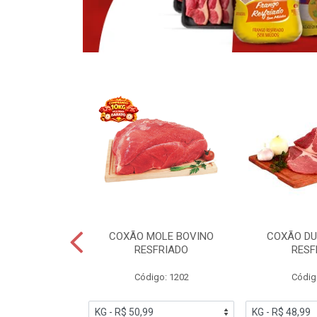
OBRECOXA DE
COXÃO MOLE BOVINO
COXÃO DU
INDIVIDUAL
RESFRIADO
RESF
IATO
Código: 1202
Códig
PESO VARIÁVEL
go: 91