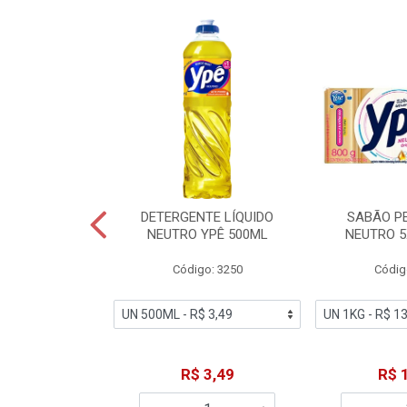
ZADOR GLADE
DETERGENTE LÍQUIDO
SABÃO P
OQUE MACIEZ
NEUTRO YPÊ 500ML
NEUTRO 5
360ML
Código: 3250
Códig
o: 7192
18,49
R$ 3,49
R$ 