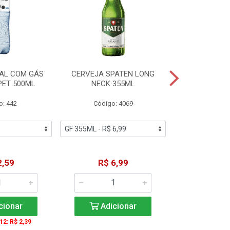
AL COM GÁS
CERVEJA SPATEN LONG
ÁGUA MINERA
PET 500ML
NECK 355ML
SEM GÁS
o: 442
Código: 4069
Código
2,59
R$ 6,99
R$ 1
cionar
Adicionar
Adic
 12: R$ 2,39
A partir de 