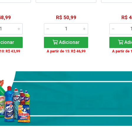
48,99
R$ 50,99
R$ 4
cionar
Adicionar
Adi
 10: R$ 43,99
A partir de 15: R$ 46,99
A partir de 