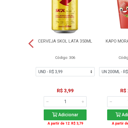
TE COCA-COLA
CERVEJA SKOL LATA 350ML
KAPO MOR
T 2L
igo: 2
Código: 306
Códig
11,49
R$ 3,99
R$ 
icionar
Adicionar
Adi
A partir de 12: R$ 3,79
A partir d