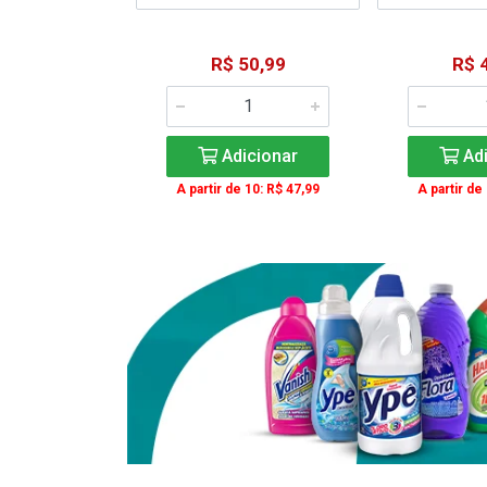
15,59
R$ 50,99
R$ 
: R$ 11,99
Adicionar
Adi
icionar
A partir de 10: R$ 47,99
A partir de