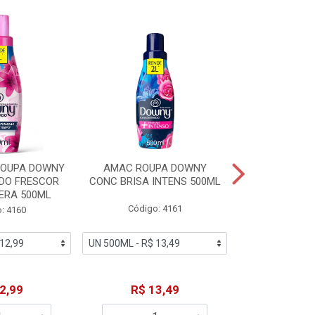
ROUPA DOWNY
AMAC ROUPA DOWNY
DETERGENTE 
DO FRESCOR
CONC BRISA INTENS 500ML
MACIEZ CA
ERA 500ML
Código: 4161
Código
: 4160
2,99
R$ 13,49
R$ 6