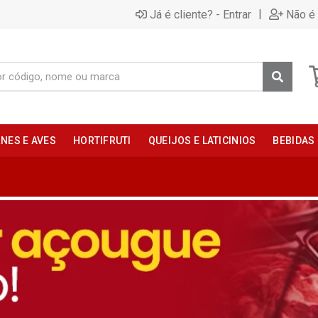
|
Já é cliente? - Entrar
Não é 
NES E AVES
HORTIFRUTI
QUEIJOS E LATICINIOS
BEBIDAS