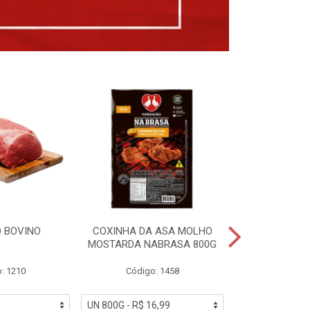
 BOVINO
COXINHA DA ASA MOLHO
COXINHAS 
MOSTARDA NABRASA 800G
DRUMETTE DE
SAD
: 1210
Código: 1458
Código