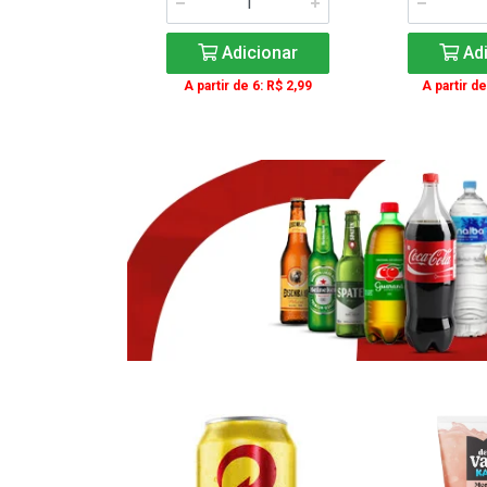
icionar
Adicionar
Adi
e 3: R$ 16,99
A partir de 6: R$ 2,99
A partir de