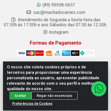
(89) 99938-0657
sac@machadocarnes.com
Atendimento de Segunda a Sexta-feira das
07:30h às 17:00h e aos Sábados das 07:30 às 12:30h.
Instagram
Formas de Pagamento
O nosso site coleta cookies próprios e de
terceiros para proporcionar uma experiência
Machado Carnes Distribuidora de Alimentos LTDA -
personalizada ao usuário, apresentar publicidade
Logradouro: Avenida Candido Aleixo, 148 - Centro - Oeiras/PI
relevante de acordo com o seu perfil e melhorar a
- CEP 64.500-000 - 31.391.008/0001-50
qualidade do nosso site.
Aceitar
Negar não essenciais
Preferências de Cookies