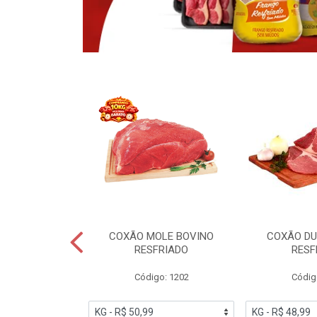
OBRECOXA DE
COXÃO MOLE BOVINO
COXÃO DU
INDIVIDUAL
RESFRIADO
RESF
IATO
Código: 1202
Códig
PESO VARIÁVEL
go: 91