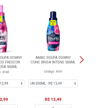
% PROMOÇÃO
ROUPA DOWNY
AMAC ROUPA DOWNY
DETERGENTE 
DO FRESCOR
CONC BRISA INTENS 500ML
MACIEZ CA
ERA 500ML
Código: 4161
Código
: 4160
De: R$
2,99
R$ 13,49
Por: R