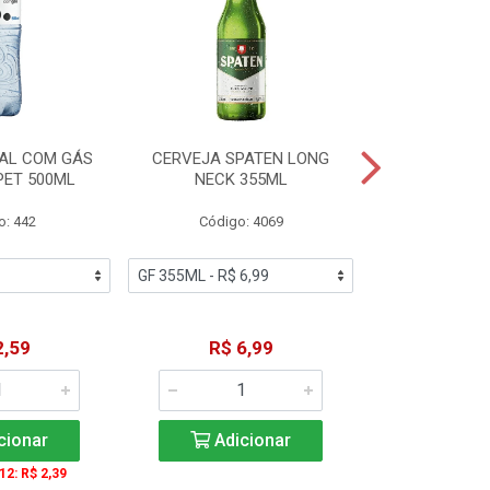
AL COM GÁS
CERVEJA SPATEN LONG
ÁGUA MINERA
PET 500ML
NECK 355ML
SEM GÁS
o: 442
Código: 4069
Código
2,59
R$ 6,99
R$ 1
cionar
Adicionar
Adic
 12: R$ 2,39
A partir de 