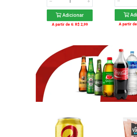
icionar
Adi
Adicionar
e 3: R$ 16,99
A partir de
A partir de 6: R$ 2,99