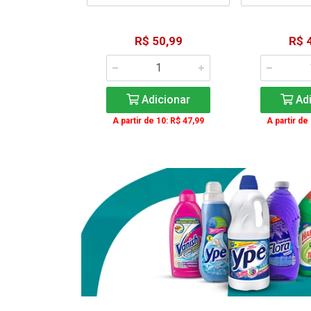
15,59
R$ 50,99
R$ 
: R$ 11,99
Adicionar
Adi
icionar
A partir de 10: R$ 47,99
A partir de