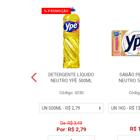
% PROMOÇÃO
ZADOR GLADE
DETERGENTE LÍQUIDO
SABÃO P
OQUE MACIEZ
NEUTRO YPÊ 500ML
NEUTRO 5
360ML
Código: 3250
Códig
o: 7192
De: R$ 3,49
18,49
R$ 
Por: R$ 2,79