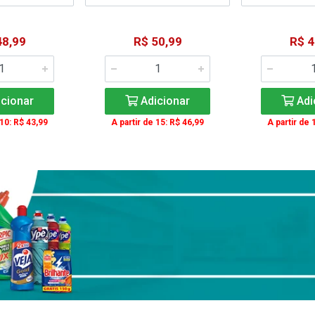
48,99
R$ 50,99
R$ 4
cionar
Adicionar
Adi
 10: R$ 43,99
A partir de 15: R$ 46,99
A partir de 