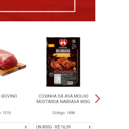
 BOVINO
COXINHA DA ASA MOLHO
COXINHAS 
MOSTARDA NABRASA 800G
DRUMETTE DE
SAD
: 1210
Código: 1458
Código