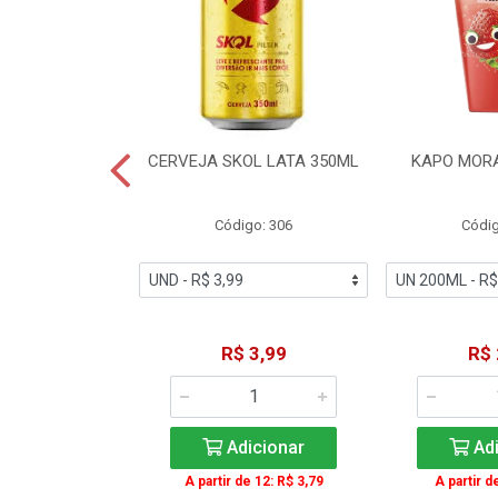
TE COCA-COLA
CERVEJA SKOL LATA 350ML
KAPO MOR
T 2L
igo: 2
Código: 306
Códig
11,49
R$ 3,99
R$ 
icionar
Adicionar
Adi
A partir de 12: R$ 3,79
A partir d