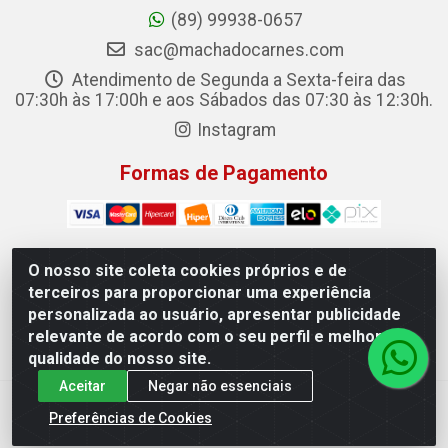
(89) 99938-0657
sac@machadocarnes.com
Atendimento de Segunda a Sexta-feira das
07:30h às 17:00h e aos Sábados das 07:30 às 12:30h.
Instagram
Formas de Pagamento
O nosso site coleta cookies próprios e de
terceiros para proporcionar uma experiência
Machado Carnes Distribuidora de Alimentos LTDA -
personalizada ao usuário, apresentar publicidade
Logradouro: Avenida Candido Aleixo, 148 - Centro - Oeiras/PI
relevante de acordo com o seu perfil e melhorar a
- CEP 64.500-000 - 31.391.008/0001-50
qualidade do nosso site.
Aceitar
Negar não essenciais
Preferências de Cookies