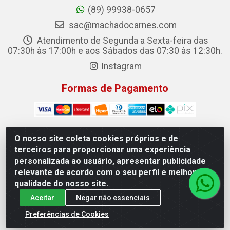
(89) 99938-0657
sac@machadocarnes.com
Atendimento de Segunda a Sexta-feira das
07:30h às 17:00h e aos Sábados das 07:30 às 12:30h.
Instagram
Formas de Pagamento
O nosso site coleta cookies próprios e de
terceiros para proporcionar uma experiência
Machado Carnes Distribuidora de Alimentos LTDA -
personalizada ao usuário, apresentar publicidade
Logradouro: Avenida Candido Aleixo, 148 - Centro - Oeiras/PI
relevante de acordo com o seu perfil e melhorar a
- CEP 64.500-000 - 31.391.008/0001-50
qualidade do nosso site.
Aceitar
Negar não essenciais
Preferências de Cookies