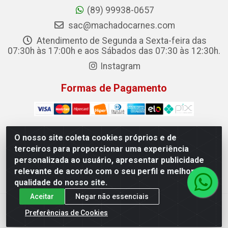
(89) 99938-0657
sac@machadocarnes.com
Atendimento de Segunda a Sexta-feira das
07:30h às 17:00h e aos Sábados das 07:30 às 12:30h.
Instagram
Formas de Pagamento
O nosso site coleta cookies próprios e de
terceiros para proporcionar uma experiência
Machado Carnes Distribuidora de Alimentos LTDA -
personalizada ao usuário, apresentar publicidade
Logradouro: Avenida Candido Aleixo, 148 - Centro - Oeiras/PI
relevante de acordo com o seu perfil e melhorar a
- CEP 64.500-000 - 31.391.008/0001-50
qualidade do nosso site.
Aceitar
Negar não essenciais
Preferências de Cookies