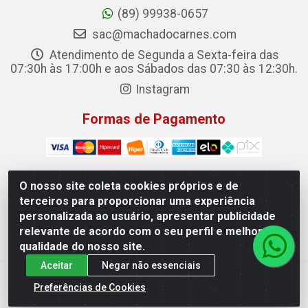
(89) 99938-0657
sac@machadocarnes.com
Atendimento de Segunda a Sexta-feira das
07:30h às 17:00h e aos Sábados das 07:30 às 12:30h.
Instagram
Formas de Pagamento
O nosso site coleta cookies próprios e de
terceiros para proporcionar uma experiência
Machado Carnes Distribuidora de Alimentos LTDA -
personalizada ao usuário, apresentar publicidade
Logradouro: Avenida Candido Aleixo, 148 - Centro - Oeiras/PI
relevante de acordo com o seu perfil e melhorar a
- CEP 64.500-000 - 31.391.008/0001-50
qualidade do nosso site.
Aceitar
Negar não essenciais
Preferências de Cookies