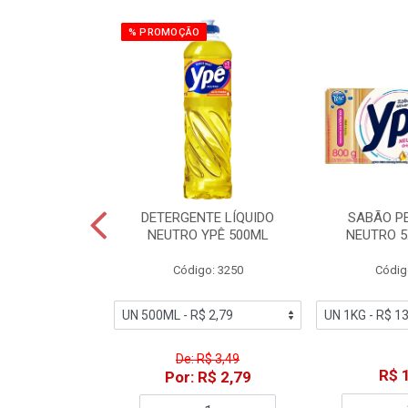
% PROMOÇÃO
ZADOR GLADE
DETERGENTE LÍQUIDO
SABÃO P
OQUE MACIEZ
NEUTRO YPÊ 500ML
NEUTRO 5
360ML
Código: 3250
Códig
o: 7192
De: R$ 3,49
18,49
R$ 
Por: R$ 2,79