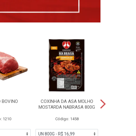
 BOVINO
COXINHA DA ASA MOLHO
COXINHAS 
MOSTARDA NABRASA 800G
DRUMETTE DE
SAD
: 1210
Código: 1458
Código