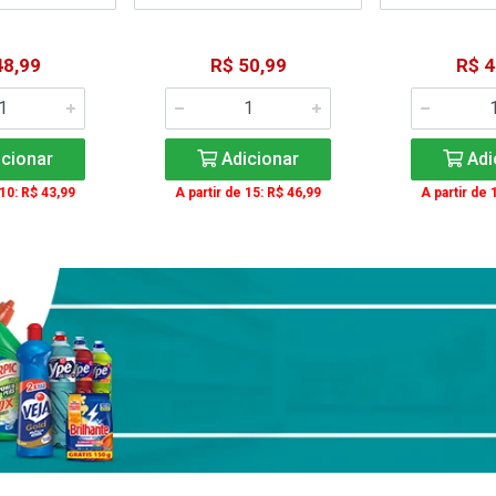
48,99
R$ 50,99
R$ 4
cionar
Adicionar
Adi
 10: R$ 43,99
A partir de 15: R$ 46,99
A partir de 