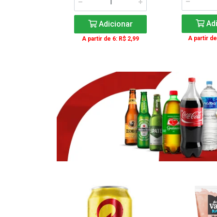
icionar
Adi
Adicionar
e 3: R$ 16,99
A partir de
A partir de 6: R$ 2,99