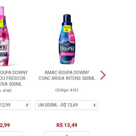
% PROMOÇÃO
ROUPA DOWNY
AMAC ROUPA DOWNY
DETERGENTE 
DO FRESCOR
CONC BRISA INTENS 500ML
MACIEZ CA
ERA 500ML
Código: 4161
Código
: 4160
De: R$
2,99
R$ 13,49
Por: R