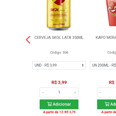
TE COCA-COLA
CERVEJA SKOL LATA 350ML
KAPO MOR
T 2L
igo: 2
Código: 306
Códig
11,49
R$ 3,99
R$ 
icionar
Adicionar
Adi
A partir de 12: R$ 3,79
A partir d