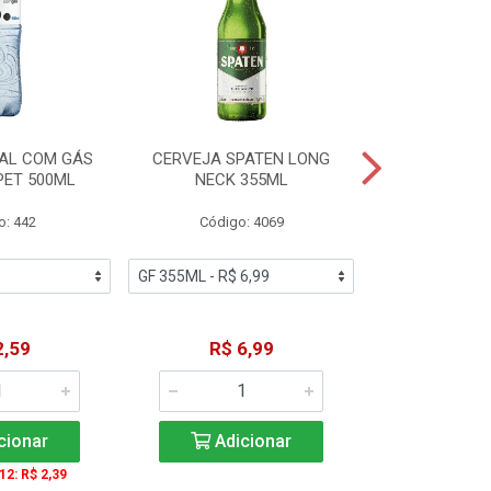
AL COM GÁS
CERVEJA SPATEN LONG
ÁGUA MINERA
PET 500ML
NECK 355ML
SEM GÁS
o: 442
Código: 4069
Código
2,59
R$ 6,99
R$ 1
cionar
Adicionar
Adic
 12: R$ 2,39
A partir de 