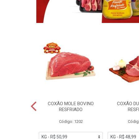
OBRECOXA DE
COXÃO MOLE BOVINO
COXÃO DU
INDIVIDUAL
RESFRIADO
RESF
IATO
Código: 1202
Códig
PESO VARIÁVEL
go: 91