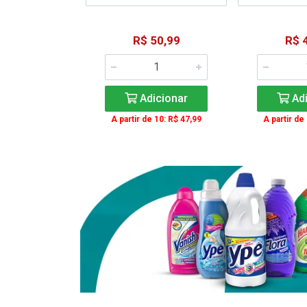
15,59
R$ 50,99
R$ 
: R$ 11,99
Adicionar
Adi
icionar
A partir de 10: R$ 47,99
A partir de