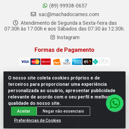
(89) 99938-0657
sac@machadocarnes.com
Atendimento de Segunda a Sexta-feira das
07:30h às 17:00h e aos Sábados das 07:30 às 12:30h.
Instagram
Formas de Pagamento
O nosso site coleta cookies próprios e de
terceiros para proporcionar uma experiência
Machado Carnes Distribuidora de Alimentos LTDA -
personalizada ao usuário, apresentar publicidade
Logradouro: Avenida Candido Aleixo, 148 - Centro - Oeiras/PI
relevante de acordo com o seu perfil e melhorar a
- CEP 64.500-000 - 31.391.008/0001-50
qualidade do nosso site.
Aceitar
Negar não essenciais
Preferências de Cookies