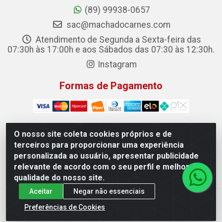
(89) 99938-0657
sac@machadocarnes.com
Atendimento de Segunda a Sexta-feira das
07:30h às 17:00h e aos Sábados das 07:30 às 12:30h.
Instagram
Formas de Pagamento
O nosso site coleta cookies próprios e de
terceiros para proporcionar uma experiência
Machado Carnes Distribuidora de Alimentos LTDA -
personalizada ao usuário, apresentar publicidade
Logradouro: Avenida Candido Aleixo, 148 - Centro - Oeiras/PI
relevante de acordo com o seu perfil e melhorar a
- CEP 64.500-000 - 31.391.008/0001-50
qualidade do nosso site.
Aceitar
Negar não essenciais
Preferências de Cookies