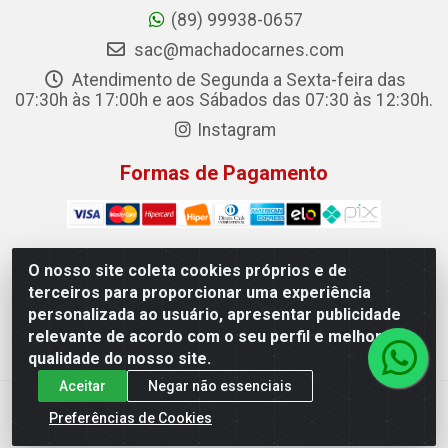
(89) 99938-0657
sac@machadocarnes.com
Atendimento de Segunda a Sexta-feira das
07:30h às 17:00h e aos Sábados das 07:30 às 12:30h.
Instagram
Formas de Pagamento
O nosso site coleta cookies próprios e de
terceiros para proporcionar uma experiência
Machado Carnes Distribuidora de Alimentos LTDA -
personalizada ao usuário, apresentar publicidade
Logradouro: Avenida Candido Aleixo, 148 - Centro - Oeiras/PI
relevante de acordo com o seu perfil e melhorar a
- CEP 64.500-000 - 31.391.008/0001-50
qualidade do nosso site.
Aceitar
Negar não essenciais
Preferências de Cookies