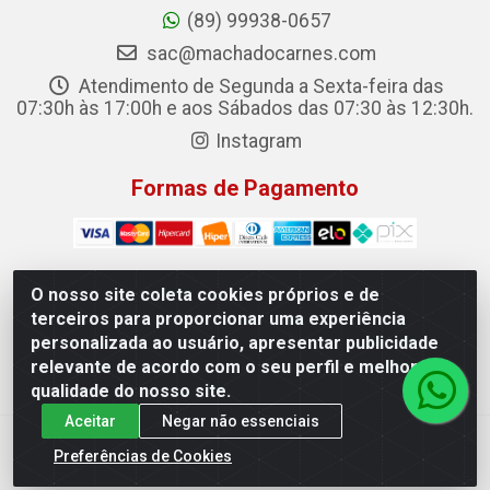
(89) 99938-0657
sac@machadocarnes.com
Atendimento de Segunda a Sexta-feira das
07:30h às 17:00h e aos Sábados das 07:30 às 12:30h.
Instagram
Formas de Pagamento
O nosso site coleta cookies próprios e de
terceiros para proporcionar uma experiência
Machado Carnes Distribuidora de Alimentos LTDA -
personalizada ao usuário, apresentar publicidade
Logradouro: Avenida Candido Aleixo, 148 - Centro - Oeiras/PI
relevante de acordo com o seu perfil e melhorar a
- CEP 64.500-000 - 31.391.008/0001-50
qualidade do nosso site.
Aceitar
Negar não essenciais
Preferências de Cookies