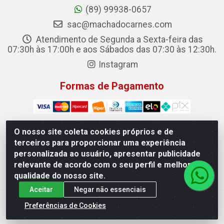
(89) 99938-0657
sac@machadocarnes.com
Atendimento de Segunda a Sexta-feira das
07:30h às 17:00h e aos Sábados das 07:30 às 12:30h.
Instagram
Formas de Pagamento
O nosso site coleta cookies próprios e de
terceiros para proporcionar uma experiência
Machado Carnes Distribuidora de Alimentos LTDA -
personalizada ao usuário, apresentar publicidade
Logradouro: Avenida Candido Aleixo, 148 - Centro - Oeiras/PI
relevante de acordo com o seu perfil e melhorar a
- CEP 64.500-000 - 31.391.008/0001-50
qualidade do nosso site.
Aceitar
Negar não essenciais
Preferências de Cookies