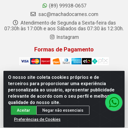
(89) 99938-0657
sac@machadocarnes.com
Atendimento de Segunda a Sexta-feira das
07:30h às 17:00h e aos Sábados das 07:30 às 12:30h.
Instagram
Formas de Pagamento
O nosso site coleta cookies próprios e de
terceiros para proporcionar uma experiência
Machado Carnes Distribuidora de Alimentos LTDA -
personalizada ao usuário, apresentar publicidade
Logradouro: Avenida Candido Aleixo, 148 - Centro - Oeiras/PI
relevante de acordo com o seu perfil e melhorar a
- CEP 64.500-000 - 31.391.008/0001-50
qualidade do nosso site.
Aceitar
Negar não essenciais
Preferências de Cookies