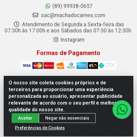
(89) 99938-0657
sac@machadocarnes.com
Atendimento de Segunda a Sexta-feira das
07:30h às 17:00h e aos Sábados das 07:30 às 12:30h.
Instagram
Formas de Pagamento
O nosso site coleta cookies próprios e de
terceiros para proporcionar uma experiência
Machado Carnes Distribuidora de Alimentos LTDA -
personalizada ao usuário, apresentar publicidade
Logradouro: Avenida Candido Aleixo, 148 - Centro - Oeiras/PI
relevante de acordo com o seu perfil e melhorar a
- CEP 64.500-000 - 31.391.008/0001-50
qualidade do nosso site.
Aceitar
Negar não essenciais
Preferências de Cookies