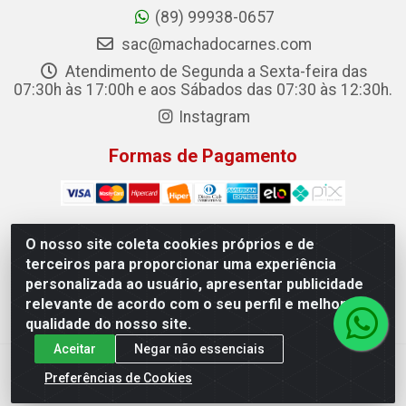
(89) 99938-0657
sac@machadocarnes.com
Atendimento de Segunda a Sexta-feira das
07:30h às 17:00h e aos Sábados das 07:30 às 12:30h.
Instagram
Formas de Pagamento
O nosso site coleta cookies próprios e de
terceiros para proporcionar uma experiência
Machado Carnes Distribuidora de Alimentos LTDA -
personalizada ao usuário, apresentar publicidade
Logradouro: Avenida Candido Aleixo, 148 - Centro - Oeiras/PI
relevante de acordo com o seu perfil e melhorar a
- CEP 64.500-000 - 31.391.008/0001-50
qualidade do nosso site.
Aceitar
Negar não essenciais
Preferências de Cookies