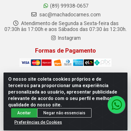
(89) 99938-0657
sac@machadocarnes.com
Atendimento de Segunda a Sexta-feira das
07:30h às 17:00h e aos Sábados das 07:30 às 12:30h.
Instagram
Formas de Pagamento
O nosso site coleta cookies próprios e de
terceiros para proporcionar uma experiência
Machado Carnes Distribuidora de Alimentos LTDA -
personalizada ao usuário, apresentar publicidade
Logradouro: Avenida Candido Aleixo, 148 - Centro - Oeiras/PI
relevante de acordo com o seu perfil e melhorar a
- CEP 64.500-000 - 31.391.008/0001-50
qualidade do nosso site.
Aceitar
Negar não essenciais
Preferências de Cookies