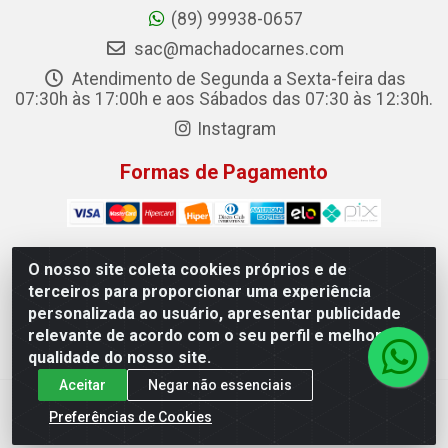
(89) 99938-0657
sac@machadocarnes.com
Atendimento de Segunda a Sexta-feira das
07:30h às 17:00h e aos Sábados das 07:30 às 12:30h.
Instagram
Formas de Pagamento
O nosso site coleta cookies próprios e de
terceiros para proporcionar uma experiência
Machado Carnes Distribuidora de Alimentos LTDA -
personalizada ao usuário, apresentar publicidade
Logradouro: Avenida Candido Aleixo, 148 - Centro - Oeiras/PI
relevante de acordo com o seu perfil e melhorar a
- CEP 64.500-000 - 31.391.008/0001-50
qualidade do nosso site.
Aceitar
Negar não essenciais
Preferências de Cookies