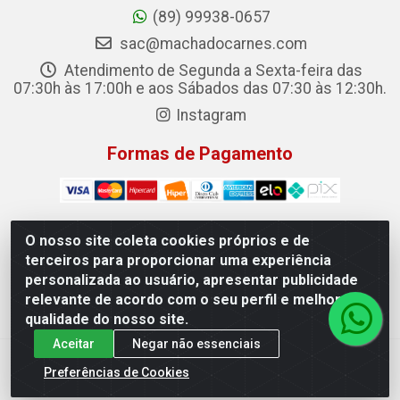
(89) 99938-0657
sac@machadocarnes.com
Atendimento de Segunda a Sexta-feira das
07:30h às 17:00h e aos Sábados das 07:30 às 12:30h.
Instagram
Formas de Pagamento
O nosso site coleta cookies próprios e de
terceiros para proporcionar uma experiência
Machado Carnes Distribuidora de Alimentos LTDA -
personalizada ao usuário, apresentar publicidade
Logradouro: Avenida Candido Aleixo, 148 - Centro - Oeiras/PI
relevante de acordo com o seu perfil e melhorar a
- CEP 64.500-000 - 31.391.008/0001-50
qualidade do nosso site.
Aceitar
Negar não essenciais
Preferências de Cookies