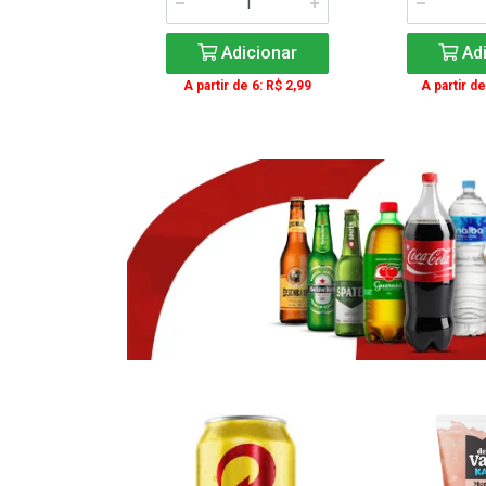
icionar
Adicionar
Adi
e 3: R$ 16,99
A partir de 6: R$ 2,99
A partir de