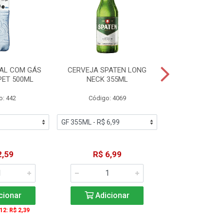
AL COM GÁS
CERVEJA SPATEN LONG
ÁGUA MINERA
PET 500ML
NECK 355ML
SEM GÁS
o: 442
Código: 4069
Código
2,59
R$ 6,99
R$ 1
cionar
Adicionar
Adic
 12: R$ 2,39
A partir de 