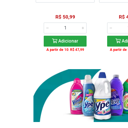
15,59
R$ 50,99
R$ 
: R$ 11,99
Adicionar
Adi
icionar
A partir de 10: R$ 47,99
A partir de