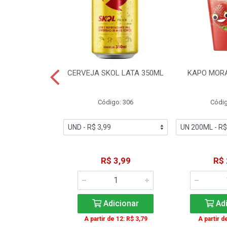
TE COCA-COLA
CERVEJA SKOL LATA 350ML
KAPO MOR
T 2L
igo: 2
Código: 306
Códig
11,49
R$ 3,99
R$ 
icionar
Adicionar
Adi
A partir de 12: R$ 3,79
A partir d