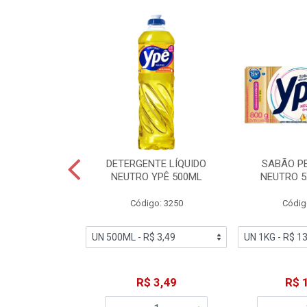
ZADOR GLADE
DETERGENTE LÍQUIDO
SABÃO P
OQUE MACIEZ
NEUTRO YPÊ 500ML
NEUTRO 5
360ML
Código: 3250
Códig
o: 7192
18,49
R$ 3,49
R$ 