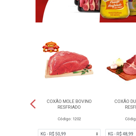
OBRECOXA DE
COXÃO MOLE BOVINO
COXÃO DU
INDIVIDUAL
RESFRIADO
RESF
IATO
Código: 1202
Códig
PESO VARIÁVEL
go: 91