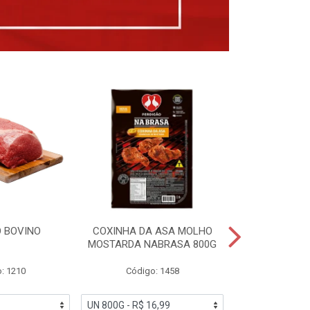
 BOVINO
COXINHA DA ASA MOLHO
COXINHAS 
MOSTARDA NABRASA 800G
DRUMETTE DE
SAD
: 1210
Código: 1458
Código