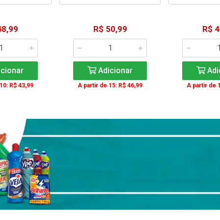
48,99
R$ 50,99
R$ 4
cionar
Adicionar
Adi
 10: R$ 43,99
A partir de 15: R$ 46,99
A partir de 