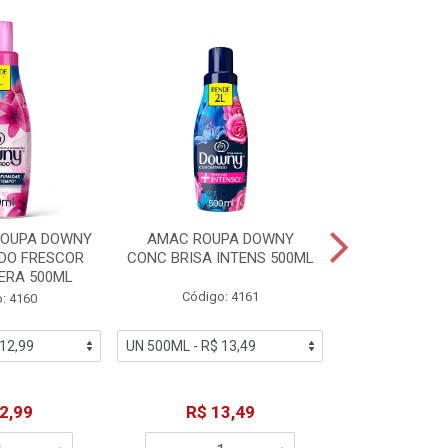
ROUPA DOWNY
AMAC ROUPA DOWNY
DETERGENTE 
DO FRESCOR
CONC BRISA INTENS 500ML
MACIEZ CA
ERA 500ML
Código: 4161
Código
: 4160
2,99
R$ 13,49
R$ 6