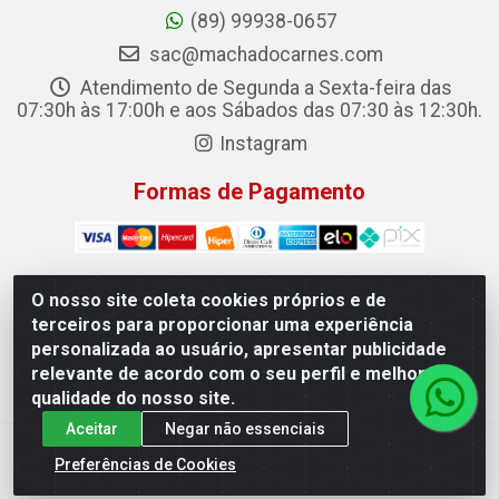
(89) 99938-0657
sac@machadocarnes.com
Atendimento de Segunda a Sexta-feira das
07:30h às 17:00h e aos Sábados das 07:30 às 12:30h.
Instagram
Formas de Pagamento
O nosso site coleta cookies próprios e de
terceiros para proporcionar uma experiência
Machado Carnes Distribuidora de Alimentos LTDA -
personalizada ao usuário, apresentar publicidade
Logradouro: Avenida Candido Aleixo, 148 - Centro - Oeiras/PI
relevante de acordo com o seu perfil e melhorar a
- CEP 64.500-000 - 31.391.008/0001-50
qualidade do nosso site.
Aceitar
Negar não essenciais
Preferências de Cookies