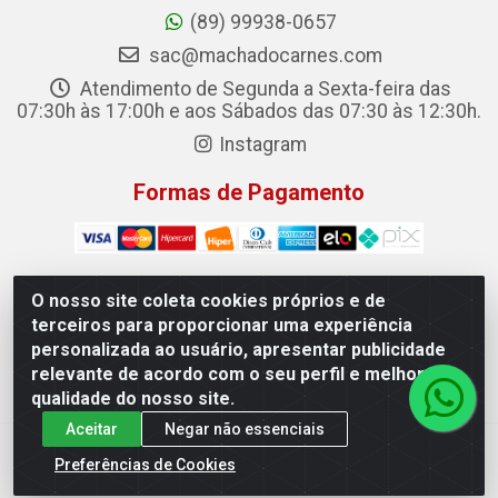
(89) 99938-0657
sac@machadocarnes.com
Atendimento de Segunda a Sexta-feira das
07:30h às 17:00h e aos Sábados das 07:30 às 12:30h.
Instagram
Formas de Pagamento
O nosso site coleta cookies próprios e de
terceiros para proporcionar uma experiência
Machado Carnes Distribuidora de Alimentos LTDA -
personalizada ao usuário, apresentar publicidade
Logradouro: Avenida Candido Aleixo, 148 - Centro - Oeiras/PI
relevante de acordo com o seu perfil e melhorar a
- CEP 64.500-000 - 31.391.008/0001-50
qualidade do nosso site.
Aceitar
Negar não essenciais
Preferências de Cookies