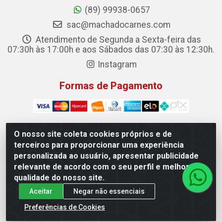
(89) 99938-0657
sac@machadocarnes.com
Atendimento de Segunda a Sexta-feira das
07:30h às 17:00h e aos Sábados das 07:30 às 12:30h.
Instagram
Formas de Pagamento
O nosso site coleta cookies próprios e de
terceiros para proporcionar uma experiência
Machado Carnes Distribuidora de Alimentos LTDA -
personalizada ao usuário, apresentar publicidade
Logradouro: Avenida Candido Aleixo, 148 - Centro - Oeiras/PI
relevante de acordo com o seu perfil e melhorar a
- CEP 64.500-000 - 31.391.008/0001-50
qualidade do nosso site.
Aceitar
Negar não essenciais
Preferências de Cookies