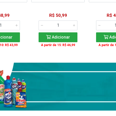
48,99
R$ 50,99
R$ 4
cionar
Adicionar
Adi
 10: R$ 43,99
A partir de 15: R$ 46,99
A partir de 