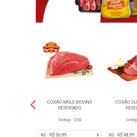
OBRECOXA DE
COXÃO MOLE BOVINO
COXÃO DU
INDIVIDUAL
RESFRIADO
RESF
IATO
Código: 1202
Códig
PESO VARIÁVEL
go: 91