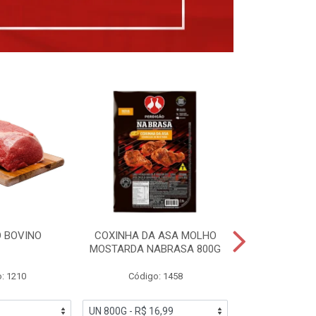
 BOVINO
COXINHA DA ASA MOLHO
COXINHAS 
MOSTARDA NABRASA 800G
DRUMETTE DE
SAD
: 1210
Código: 1458
Código