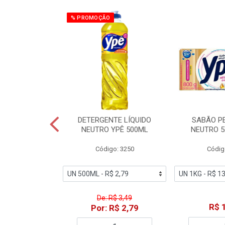
% PROMOÇÃO
ZADOR GLADE
DETERGENTE LÍQUIDO
SABÃO P
OQUE MACIEZ
NEUTRO YPÊ 500ML
NEUTRO 5
360ML
Código: 3250
Códig
o: 7192
De: R$ 3,49
18,49
R$ 
Por: R$ 2,79