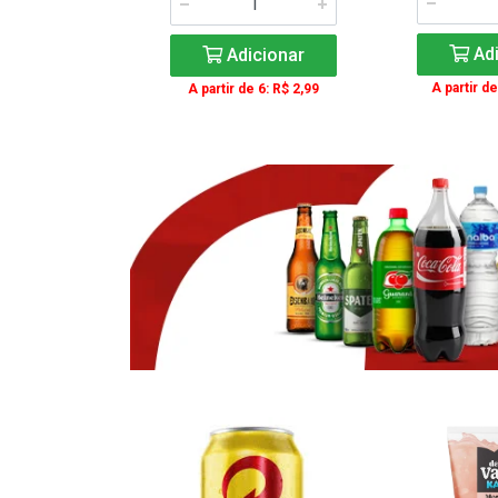
icionar
Adi
Adicionar
e 3: R$ 16,99
A partir de
A partir de 6: R$ 2,99