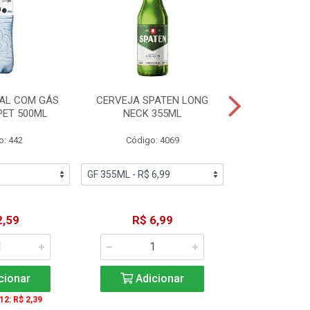
AL COM GÁS
CERVEJA SPATEN LONG
ÁGUA MINERA
PET 500ML
NECK 355ML
SEM GÁS
o: 442
Código: 4069
Código
2,59
R$ 6,99
R$ 1
cionar
Adicionar
Adic
 12: R$ 2,39
A partir de 