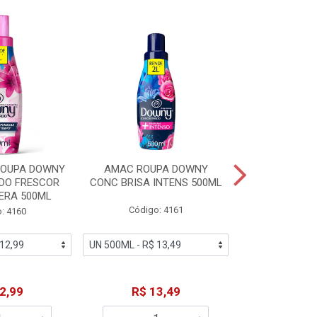
% PROMOÇÃO
ROUPA DOWNY
AMAC ROUPA DOWNY
DETERGENTE 
DO FRESCOR
CONC BRISA INTENS 500ML
MACIEZ CA
ERA 500ML
Código: 4161
Código
: 4160
De: R$
2,99
R$ 13,49
Por: R