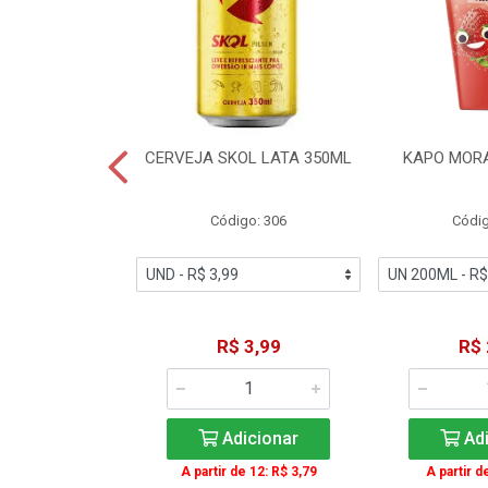
TE COCA-COLA
CERVEJA SKOL LATA 350ML
KAPO MOR
T 2L
igo: 2
Código: 306
Códig
11,49
R$ 3,99
R$ 
icionar
Adicionar
Adi
A partir de 12: R$ 3,79
A partir d