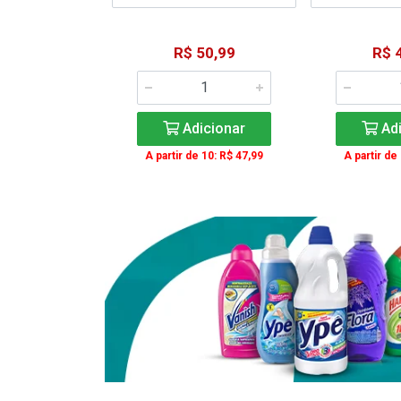
15,59
R$ 50,99
R$ 
: R$ 11,99
Adicionar
Adi
icionar
A partir de 10: R$ 47,99
A partir de