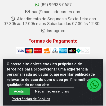
(89) 99938-0657
sac@machadocarnes.com
Atendimento de Segunda a Sexta-feira das
07:30h às 17:00h e aos Sábados das 07:30 às 12:30h.
Instagram
Formas de Pagamento
O nosso site coleta cookies próprios e de
terceiros para proporcionar uma experiência
Machado Carnes Distribuidora de Alimentos LTDA -
personalizada ao usuário, apresentar publicidade
Logradouro: Avenida Candido Aleixo, 148 - Centro - Oeiras/PI
relevante de acordo com o seu perfil e melhorar a
- CEP 64.500-000 - 31.391.008/0001-50
qualidade do nosso site.
Aceitar
Negar não essenciais
Preferências de Cookies