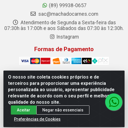
(89) 99938-0657
sac@machadocarnes.com
Atendimento de Segunda a Sexta-feira das
07:30h às 17:00h e aos Sábados das 07:30 às 12:30h.
Instagram
Formas de Pagamento
O nosso site coleta cookies próprios e de
terceiros para proporcionar uma experiência
Machado Carnes Distribuidora de Alimentos LTDA -
personalizada ao usuário, apresentar publicidade
Logradouro: Avenida Candido Aleixo, 148 - Centro - Oeiras/PI
relevante de acordo com o seu perfil e melhorar a
- CEP 64.500-000 - 31.391.008/0001-50
qualidade do nosso site.
Aceitar
Negar não essenciais
Preferências de Cookies