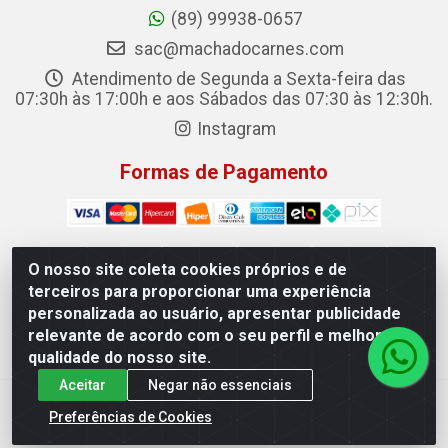
(89) 99938-0657
sac@machadocarnes.com
Atendimento de Segunda a Sexta-feira das
07:30h às 17:00h e aos Sábados das 07:30 às 12:30h.
Instagram
Formas de Pagamento
O nosso site coleta cookies próprios e de
terceiros para proporcionar uma experiência
Machado Carnes Distribuidora de Alimentos LTDA -
personalizada ao usuário, apresentar publicidade
Logradouro: Avenida Candido Aleixo, 148 - Centro - Oeiras/PI
relevante de acordo com o seu perfil e melhorar a
- CEP 64.500-000 - 31.391.008/0001-50
qualidade do nosso site.
Aceitar
Negar não essenciais
Preferências de Cookies