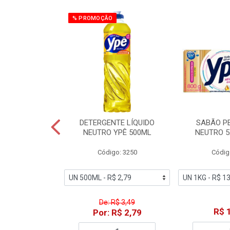
% PROMOÇÃO
ZADOR GLADE
DETERGENTE LÍQUIDO
SABÃO P
OQUE MACIEZ
NEUTRO YPÊ 500ML
NEUTRO 5
360ML
Código: 3250
Códig
o: 7192
De: R$ 3,49
18,49
R$ 
Por: R$ 2,79