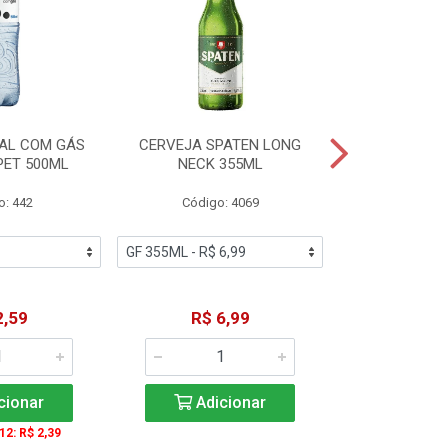
AL COM GÁS
CERVEJA SPATEN LONG
ÁGUA MINERA
PET 500ML
NECK 355ML
SEM GÁS
o: 442
Código: 4069
Código
2,59
R$ 6,99
R$ 1
cionar
Adicionar
Adic
 12: R$ 2,39
A partir de 