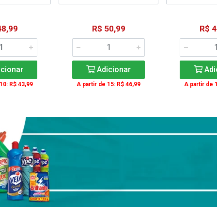
48,99
R$ 50,99
R$ 4
cionar
Adicionar
Adi
 10: R$ 43,99
A partir de 15: R$ 46,99
A partir de 