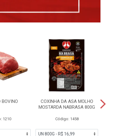
 BOVINO
COXINHA DA ASA MOLHO
COXINHAS 
MOSTARDA NABRASA 800G
DRUMETTE DE
SAD
: 1210
Código: 1458
Código