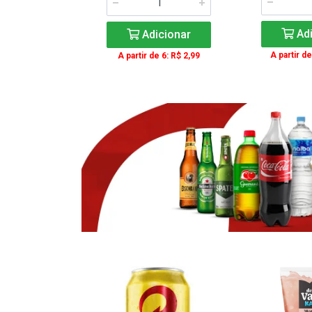
icionar
Adi
Adicionar
e 3: R$ 16,99
A partir de
A partir de 6: R$ 2,99