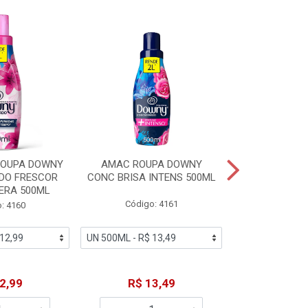
% PROMOÇÃO
ROUPA DOWNY
AMAC ROUPA DOWNY
DETERGENTE 
DO FRESCOR
CONC BRISA INTENS 500ML
MACIEZ CA
ERA 500ML
Código: 4161
Código
: 4160
De: R$
2,99
R$ 13,49
Por: R