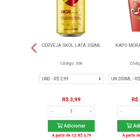
TE COCA-COLA
CERVEJA SKOL LATA 350ML
KAPO MOR
T 2L
igo: 2
Código: 306
Códig
11,49
R$ 3,99
R$ 
icionar
Adicionar
Adi
A partir de 12: R$ 3,79
A partir d