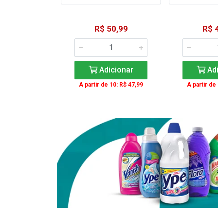
15,59
R$ 50,99
R$ 
: R$ 11,99
Adicionar
Adi
icionar
A partir de 10: R$ 47,99
A partir de