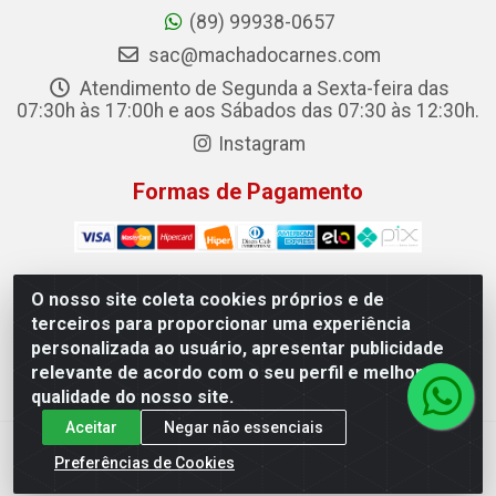
(89) 99938-0657
sac@machadocarnes.com
Atendimento de Segunda a Sexta-feira das
07:30h às 17:00h e aos Sábados das 07:30 às 12:30h.
Instagram
Formas de Pagamento
O nosso site coleta cookies próprios e de
terceiros para proporcionar uma experiência
Machado Carnes Distribuidora de Alimentos LTDA -
personalizada ao usuário, apresentar publicidade
Logradouro: Avenida Candido Aleixo, 148 - Centro - Oeiras/PI
relevante de acordo com o seu perfil e melhorar a
- CEP 64.500-000 - 31.391.008/0001-50
qualidade do nosso site.
Aceitar
Negar não essenciais
Preferências de Cookies