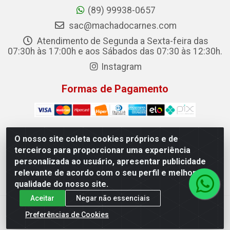
(89) 99938-0657
sac@machadocarnes.com
Atendimento de Segunda a Sexta-feira das
07:30h às 17:00h e aos Sábados das 07:30 às 12:30h.
Instagram
Formas de Pagamento
O nosso site coleta cookies próprios e de
terceiros para proporcionar uma experiência
Machado Carnes Distribuidora de Alimentos LTDA -
personalizada ao usuário, apresentar publicidade
Logradouro: Avenida Candido Aleixo, 148 - Centro - Oeiras/PI
relevante de acordo com o seu perfil e melhorar a
- CEP 64.500-000 - 31.391.008/0001-50
qualidade do nosso site.
Aceitar
Negar não essenciais
Preferências de Cookies