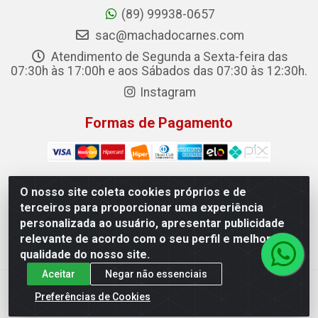
(89) 99938-0657
sac@machadocarnes.com
Atendimento de Segunda a Sexta-feira das
07:30h às 17:00h e aos Sábados das 07:30 às 12:30h.
Instagram
Formas de Pagamento
O nosso site coleta cookies próprios e de
terceiros para proporcionar uma experiência
Machado Carnes Distribuidora de Alimentos LTDA -
personalizada ao usuário, apresentar publicidade
Logradouro: Avenida Candido Aleixo, 148 - Centro - Oeiras/PI
relevante de acordo com o seu perfil e melhorar a
- CEP 64.500-000 - 31.391.008/0001-50
qualidade do nosso site.
Aceitar
Negar não essenciais
Preferências de Cookies