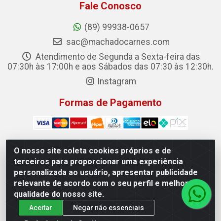
Fale Conosco
(89) 99938-0657
sac@machadocarnes.com
Atendimento de Segunda a Sexta-feira das
07:30h às 17:00h e aos Sábados das 07:30 às 12:30h.
Instagram
Formas de Pagamento
O nosso site coleta cookies próprios e de
terceiros para proporcionar uma experiência
Machado Carnes Distribuidora de Alimentos LTDA -
personalizada ao usuário, apresentar publicidade
Logradouro: Avenida Candido Aleixo, 148 - Centro - Oeiras/PI
relevante de acordo com o seu perfil e melhorar a
- CEP 64.500-000 - 31.391.008/0001-50
qualidade do nosso site.
Aceitar
Negar não essenciais