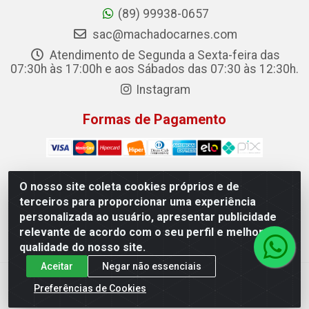
(89) 99938-0657
sac@machadocarnes.com
Atendimento de Segunda a Sexta-feira das
07:30h às 17:00h e aos Sábados das 07:30 às 12:30h.
Instagram
Formas de Pagamento
O nosso site coleta cookies próprios e de
terceiros para proporcionar uma experiência
Machado Carnes Distribuidora de Alimentos LTDA -
personalizada ao usuário, apresentar publicidade
Logradouro: Avenida Candido Aleixo, 148 - Centro - Oeiras/PI
relevante de acordo com o seu perfil e melhorar a
- CEP 64.500-000 - 31.391.008/0001-50
qualidade do nosso site.
Aceitar
Negar não essenciais
Preferências de Cookies