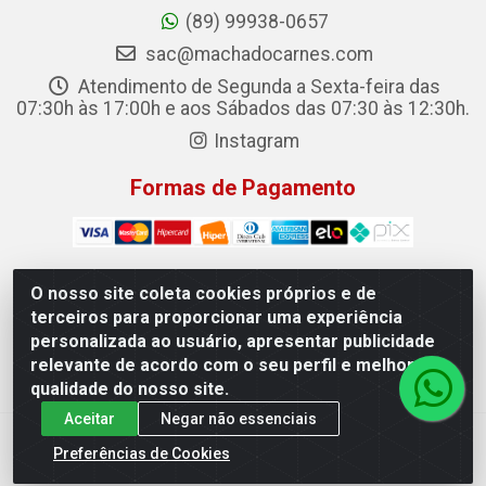
(89) 99938-0657
sac@machadocarnes.com
Atendimento de Segunda a Sexta-feira das
07:30h às 17:00h e aos Sábados das 07:30 às 12:30h.
Instagram
Formas de Pagamento
O nosso site coleta cookies próprios e de
terceiros para proporcionar uma experiência
Machado Carnes Distribuidora de Alimentos LTDA -
personalizada ao usuário, apresentar publicidade
Logradouro: Avenida Candido Aleixo, 148 - Centro - Oeiras/PI
relevante de acordo com o seu perfil e melhorar a
- CEP 64.500-000 - 31.391.008/0001-50
qualidade do nosso site.
Aceitar
Negar não essenciais
Preferências de Cookies