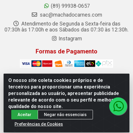
(89) 99938-0657
sac@machadocarnes.com
Atendimento de Segunda a Sexta-feira das
07:30h às 17:00h e aos Sábados das 07:30 às 12:30h.
Instagram
Formas de Pagamento
O nosso site coleta cookies próprios e de
terceiros para proporcionar uma experiência
Machado Carnes Distribuidora de Alimentos LTDA -
personalizada ao usuário, apresentar publicidade
Logradouro: Avenida Candido Aleixo, 148 - Centro - Oeiras/PI
relevante de acordo com o seu perfil e melhorar a
- CEP 64.500-000 - 31.391.008/0001-50
qualidade do nosso site.
Aceitar
Negar não essenciais
Preferências de Cookies